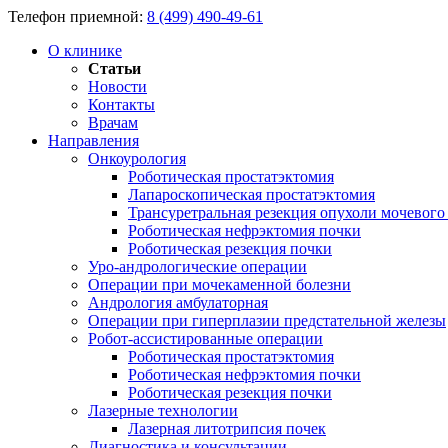
Телефон приемной:
8 (499) 490-49-61
О клинике
Статьи
Новости
Контакты
Врачам
Направления
Онкоурология
Роботическая простатэктомия
Лапароскопическая простатэктомия
Трансуретральная резекция опухоли мочевого
Роботическая нефрэктомия почки
Роботическая резекция почки
Уро-андрологические операции
Операции при мочекаменной болезни
Андрология амбулаторная
Операции при гиперплазии предстательной железы
Робот-ассистированные операции
Роботическая простатэктомия
Роботическая нефрэктомия почки
Роботическая резекция почки
Лазерные технологии
Лазерная литотрипсия почек
Диагностика и консультации