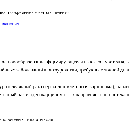
зиханович
нное новообразование, формирующееся из клеток уротелия,
анённых заболеваний в онкоурологии, требующее точной диа
 уротелиальный рак (переходно-клеточная карцинома), на к
точный рак и аденокарцинома — как правило, они протекаю
а ключевых типа опухоли: