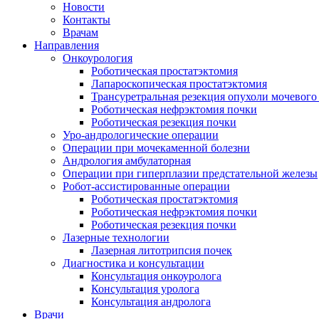
Новости
Контакты
Врачам
Направления
Онкоурология
Роботическая простатэктомия
Лапароскопическая простатэктомия
Трансуретральная резекция опухоли мочевого
Роботическая нефрэктомия почки
Роботическая резекция почки
Уро-андрологические операции
Операции при мочекаменной болезни
Андрология амбулаторная
Операции при гиперплазии предстательной железы
Робот-ассистированные операции
Роботическая простатэктомия
Роботическая нефрэктомия почки
Роботическая резекция почки
Лазерные технологии
Лазерная литотрипсия почек
Диагностика и консультации
Консультация онкоуролога
Консультация уролога
Консультация андролога
Врачи