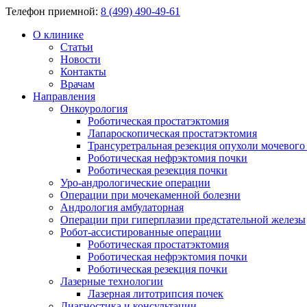
Телефон приемной:
8 (499) 490-49-61
О клинике
Статьи
Новости
Контакты
Врачам
Направления
Онкоурология
Роботическая простатэктомия
Лапароскопическая простатэктомия
Трансуретральная резекция опухоли мочевого
Роботическая нефрэктомия почки
Роботическая резекция почки
Уро-андрологические операции
Операции при мочекаменной болезни
Андрология амбулаторная
Операции при гиперплазии предстательной железы
Робот-ассистированные операции
Роботическая простатэктомия
Роботическая нефрэктомия почки
Роботическая резекция почки
Лазерные технологии
Лазерная литотрипсия почек
Диагностика и консультации