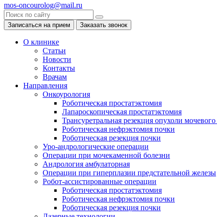
mos-oncourolog@mail.ru
Записаться на прием
Заказать звонок
О клинике
Статьи
Новости
Контакты
Врачам
Направления
Онкоурология
Роботическая простатэктомия
Лапароскопическая простатэктомия
Трансуретральная резекция опухоли мочевого
Роботическая нефрэктомия почки
Роботическая резекция почки
Уро-андрологические операции
Операции при мочекаменной болезни
Андрология амбулаторная
Операции при гиперплазии предстательной железы
Робот-ассистированные операции
Роботическая простатэктомия
Роботическая нефрэктомия почки
Роботическая резекция почки
Лазерные технологии